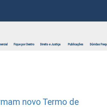
ercial
Fique por Dentro
Direito e Justiça
Publicações
Dúvidas Freq
irmam novo Termo de