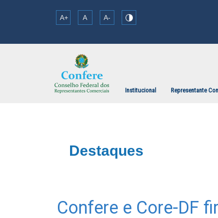
A+
A
A-
Institucional
Representante Com
Destaques
Confere e Core-DF f