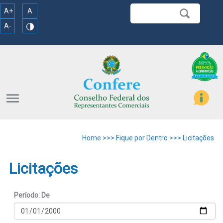
A+
A
A-
menu
Home
>>> Fique por Dentro >>> Licitações
Licitações
Período: De