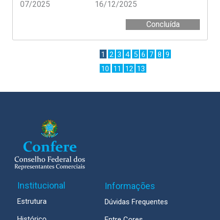
07/2025
16/12/2025
Concluída
1
2
3
4
5
6
7
8
9
10
11
12
13
Institucional
Informações
Estrutura
Dúvidas Frequentes
Histórico
Entre Cores