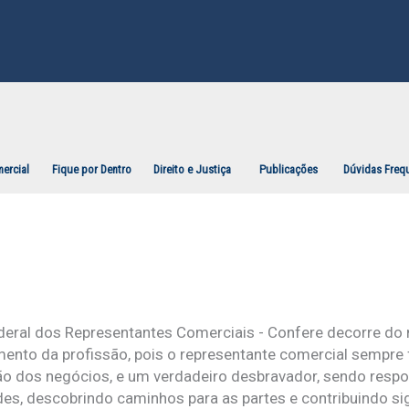
ercial
Fique por Dentro
Direito e Justiça
Publicações
Dúvidas Freq
deral dos Representantes Comerciais - Confere decorre d
mento da profissão, pois o representante comercial sempre 
o dos negócios, e um verdadeiro desbravador, sendo respo
es, descobrindo caminhos para as partes e contribuindo si