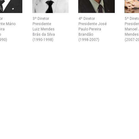
or
3º Diretor
4º Diretor
5º Diret
nte Mário
Presidente
Presidente José
Preside
ira
Luiz Mendes
Paulo Pereira
Manoel 
o
Brás da Silva
Brandão
Mendes
990)
(1990-1998)
(1998-2007)
(2007-2