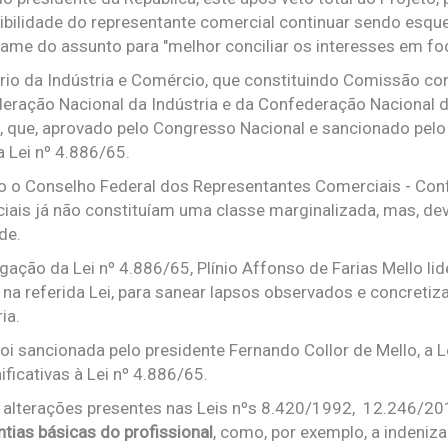
bilidade do representante comercial continuar sendo esq
xame do assunto para "melhor conciliar os interesses em fo
ério da Indústria e Comércio, que constituindo Comissão co
eração Nacional da Indústria e da Confederação Nacional 
l, que, aprovado pelo Congresso Nacional e sancionado pelo
 Lei nº 4.886/65.
 o Conselho Federal dos Representantes Comerciais - Confer
iais já não constituíam uma classe marginalizada, mas, d
de.
gação da Lei nº 4.886/65, Plínio Affonso de Farias Mello l
 na referida Lei, para sanear lapsos observados e concretiz
ia.
i sancionada pelo presidente Fernando Collor de Mello, a Le
ificativas à Lei nº 4.886/65.
 alterações presentes nas Leis nºs 8.420/1992, 12.246/2
ntias básicas do profissional
, como, por exemplo, a indeniz