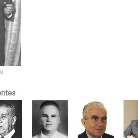
lo
entes