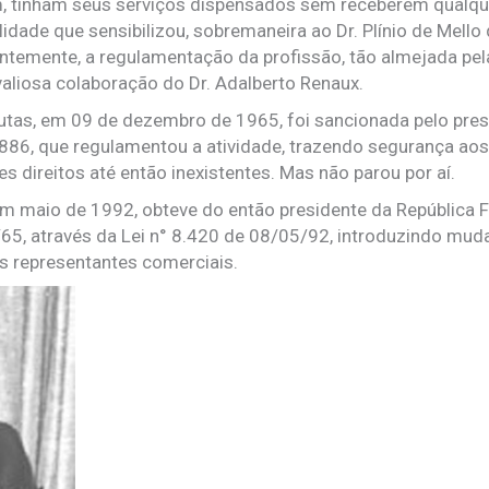
m, tinham seus serviços dispensados sem receberem qualqu
alidade que sensibilizou, sobremaneira ao Dr. Plínio de Mell
ntemente, a regulamentação da profissão, tão almejada pela
liosa colaboração do Dr. Adalberto Renaux.
lutas, em 09 de dezembro de 1965, foi sancionada pelo pre
.886, que regulamentou a atividade, trazendo segurança ao
s direitos até então inexistentes. Mas não parou por aí.
em maio de 1992, obteve do então presidente da República F
6/65, através da Lei n° 8.420 de 08/05/92, introduzindo mu
os representantes comerciais.