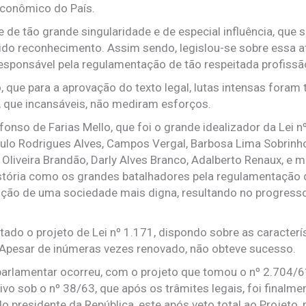
econômico do País.
 de tão grande singularidade e de especial influência, que 
do reconhecimento. Assim sendo, legislou-se sobre essa at
responsável pela regulamentação de tão respeitada profissã
o, que para a aprovação do texto legal, lutas intensas foram
, que incansáveis, não mediram esforços.
onso de Farias Mello, que foi o grande idealizador da Lei n
aulo Rodrigues Alves, Campos Vergal, Barbosa Lima Sobrinho
Oliveira Brandão, Darly Alves Branco, Adalberto Renaux, e m
história como os grandes batalhadores pela regulamentação 
ção de uma sociedade mais digna, resultando no progress
ado o projeto de Lei nº 1.171, dispondo sobre as caracterí
 Apesar de inúmeras vezes renovado, não obteve sucesso.
parlamentar ocorreu, com o projeto que tomou o nº 2.704/6
vo sob o nº 38/63, que após os trâmites legais, foi finalme
o presidente da República, este após veto total ao Projeto,