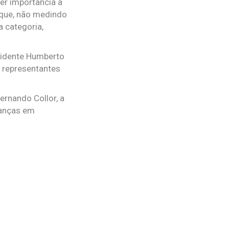
er importância a
o que, não medindo
 categoria,
sidente Humberto
s representantes
ernando Collor, a
danças em