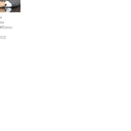
or
nte
Affonso
022)