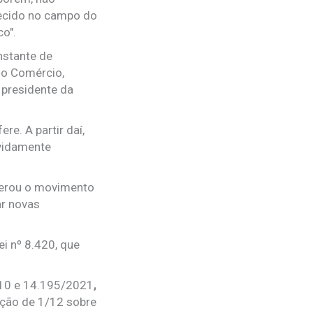
uecido no campo do
co".
nstante de
do Comércio,
 presidente da
e. A partir daí,
evidamente
iderou o movimento
ar novas
i nº 8.420, que
010 e 14.195/2021
,
ação de 1/12 sobre