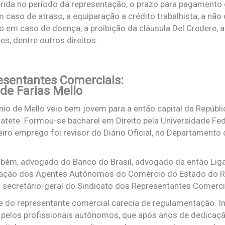
ferida no período da representação, o prazo para pagamento
 caso de atraso, a equiparação a crédito trabalhista, a não
o em caso de doença, a proibição da cláusula Del Credere, 
s, dentre outros direitos.
esentantes Comerciais:
 de Farias Mello
ínio de Mello veio bem jovem para a então capital da Repúblic
 Catete. Formou-se bacharel em Direito pela Universidade Fe
iro emprego foi revisor do Diário Oficial, no Departamento
 também, advogado do Banco do Brasil, advogado da então Li
eração dos Agentes Autônomos do Comércio do Estado do Ri
 secretário-geral do Sindicato dos Representantes Comerci
de do representante comercial carecia de regulamentação. 
 pelos profissionais autônomos, que após anos de dedicaçã