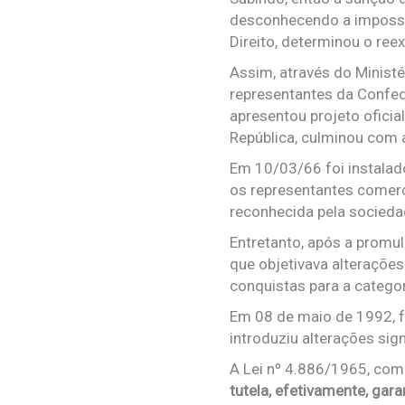
desconhecendo a impossi
Direito, determinou o ree
Assim, através do Minist
representantes da Confed
apresentou projeto oficia
República, culminou com a
Em 10/03/66 foi instalado
os representantes comerc
reconhecida pela socieda
Entretanto, após a promul
que objetivava alterações
conquistas para a categor
Em 08 de maio de 1992, fo
introduziu alterações sign
A Lei nº 4.886/1965, com
tutela, efetivamente, gara