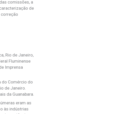
 das comissões, a
 caracterização de
a correção
a, Rio de Janeiro,
deral Fluminense
 de Imprensa
ga do Comércio do
o de Janeiro.
ais da Guanabara.
Inúmeras eram as
o às indústrias