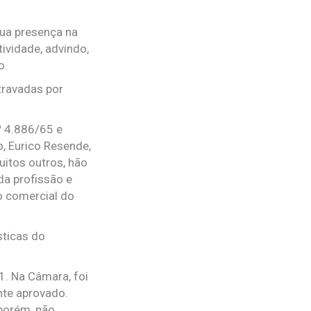
sua presença na
ividade, advindo,
o.
 travadas por
º 4.886/65 e
, Eurico Resende,
uitos outros, hão
da profissão e
o comercial do
sticas do
1. Na Câmara, foi
nte aprovado.
 porém, não