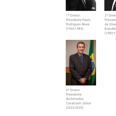
1º Diretor
2º Diret
Presidente Paulo
Preside
Rodrigues Alves
de Olive
(1966-1983)
Brandã
(1983-1
6º Diretor
Presidente
Archimedes
Cavalcanti Júnior
(2022-2025)