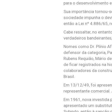
para o desenvolvimento 
Sua importância tornou-se
sociedade impunha o devi
então a Lei nº 4.886/65, 
Cabe ressaltar, no entant
verdadeiros bandeirantes
Nomes como Dr. Plínio Aff
defensor da categoria, P
Rubens Requião, Mário de 
de ficar registrados na 
colaboradores da constru
Brasil.
Em 13/12/49, foi apresent
representante comercial.
Em 1961, nova investida 
apresentado um substituti
Subindo, então à sanção d