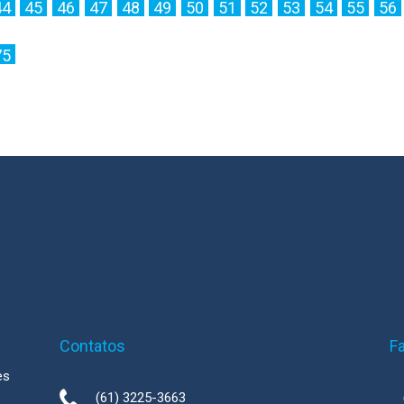
44
45
46
47
48
49
50
51
52
53
54
55
56
75
Contatos
F
es
(61) 3225-3663