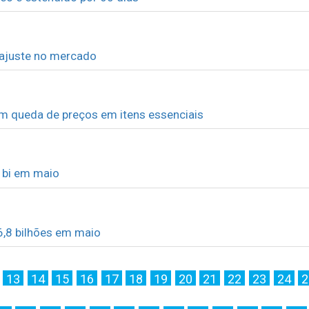
e ajuste no mercado
m queda de preços em itens essenciais
3 bi em maio
6,8 bilhões em maio
13
14
15
16
17
18
19
20
21
22
23
24
2