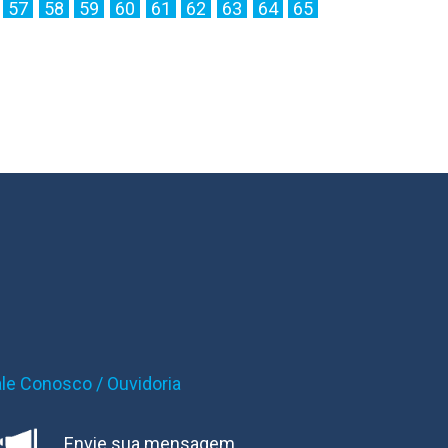
57
58
59
60
61
62
63
64
65
ale Conosco / Ouvidoria
Envie sua mensagem