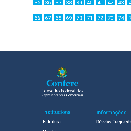
35
36
37
38
39
40
41
42
43
66
67
68
69
70
71
72
73
74
Institucional
Informações
Estrutura
Dúvidas Frequent