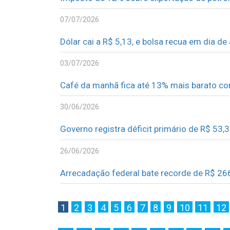
07/07/2026
Dólar cai a R$ 5,13, e bolsa recua em dia d
03/07/2026
Café da manhã fica até 13% mais barato co
30/06/2026
Governo registra déficit primário de R$ 53,
26/06/2026
Arrecadação federal bate recorde de R$ 26
1
2
3
4
5
6
7
8
9
10
11
12