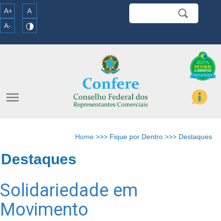
A+
A
A-
menu
Home
>>> Fique por Dentro >>> Destaques
Destaques
Solidariedade em
Movimento