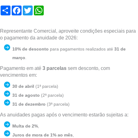
Compartilhar
Facebook
Twitter
WhatsApp
Representante Comercial, aproveite condições especiais para
o pagamento da anuidade de 2026:
10% de desconto
para pagamentos realizados até
31 de
março
.
Pagamento em até
3 parcelas
sem desconto, com
vencimentos em:
30 de abril
(1ª parcela)
31 de agosto
(2ª parcela)
31 de dezembro
(3ª parcela)
As anuidades pagas após o vencimento estarão sujeitas a:
Multa de 2%
,
Juros de mora de 1% ao mês
,