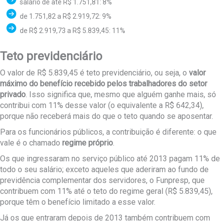
salário de até R$ 1.751,81: 8%
de 1.751,82 a R$ 2.919,72: 9%
de R$ 2.919,73 a R$ 5.839,45: 11%
Teto previdenciário
O valor de R$ 5.839,45 é teto previdenciário, ou seja, o
valor
máximo do benefício recebido pelos trabalhadores do setor
privado
. Isso significa que, mesmo que alguém ganhe mais, só
contribui com 11% desse valor (o equivalente a R$ 642,34),
porque não receberá mais do que o teto quando se aposentar.
Para os funcionários públicos, a contribuição é diferente: o que
vale é o chamado
regime próprio
.
Os que ingressaram no serviço público até 2013 pagam 11% de
todo o seu salário; exceto aqueles que aderiram ao fundo de
previdência complementar dos servidores, o Funpresp, que
contribuem com 11% até o teto do regime geral (R$ 5.839,45),
porque têm o benefício limitado a esse valor.
Já os que entraram depois de 2013 também contribuem com