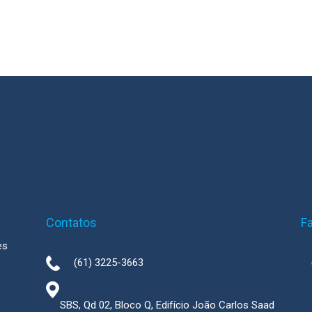
Contatos
F
es
(61) 3225-3663
SBS, Qd 02, Bloco Q, Edifício João Carlos Saad